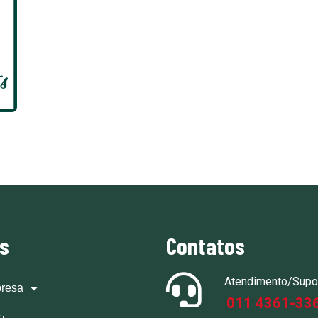
ks
Contatos
Atendimento/Supo
resa
011 4361-33