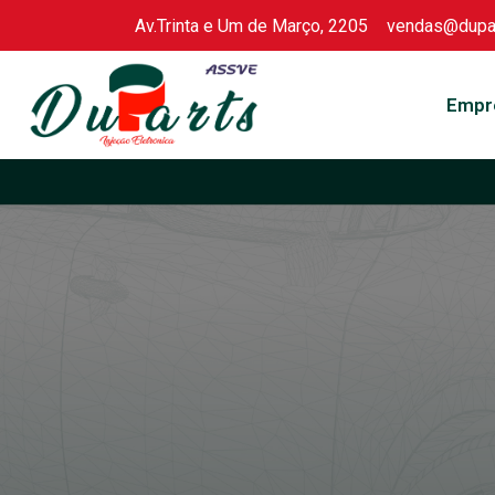
Av.Trinta e Um de Março, 2205
vendas@dupar
Skip
to
Empr
content