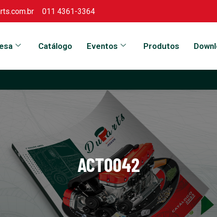
ts.com.br
011 4361-3364
esa
Catálogo
Eventos
Produtos
Downl
ACT0042