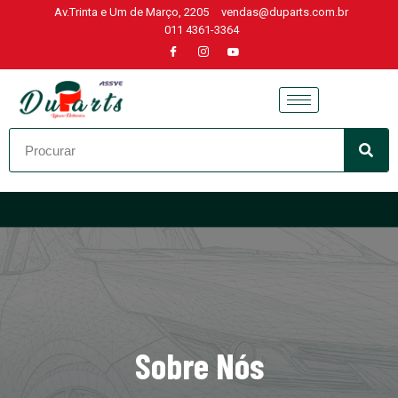
Av.Trinta e Um de Março, 2205
vendas@duparts.com.br
011 4361-3364
Skip
to
content
Sobre Nós