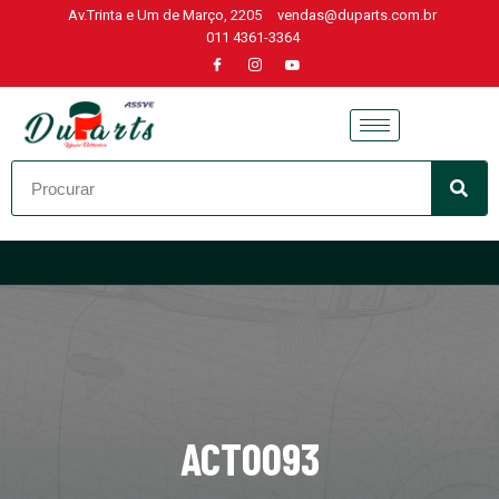
Av.Trinta e Um de Março, 2205
vendas@duparts.com.br
011 4361-3364
Skip
to
content
ACT0093