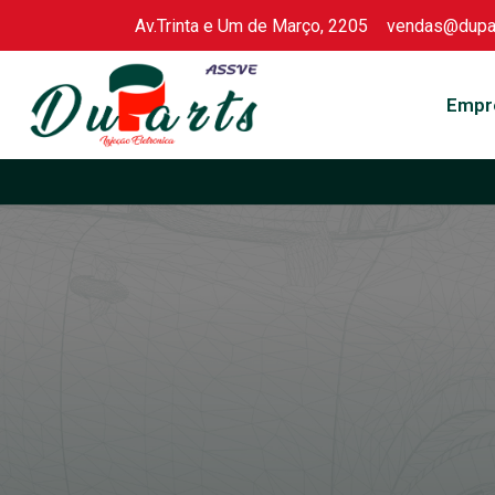
Av.Trinta e Um de Março, 2205
vendas@dupar
Skip
to
Empr
content