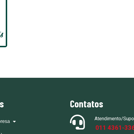
ks
Contatos
Atendimento/Supo
resa
011 4361-33