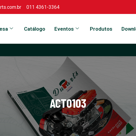
ts.com.br
011 4361-3364
esa
Catálogo
Eventos
Produtos
Downl
ACT0103