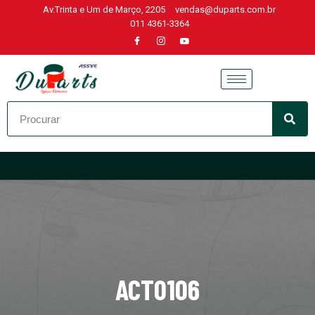
Av.Trinta e Um de Março, 2205
vendas@duparts.com.br
011 4361-3364
Skip
to
content
ACT0106