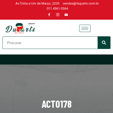
Av.Trinta e Um de Março, 2205
vendas@duparts.com.br
011 4361-3364
Skip
to
content
ACT0178