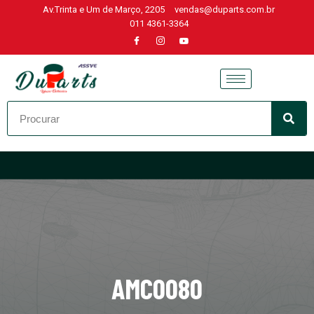
Av.Trinta e Um de Março, 2205
vendas@duparts.com.br
011 4361-3364
Skip
to
content
AMC0080