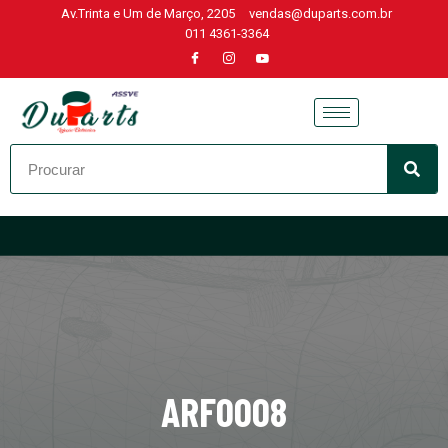
Av.Trinta e Um de Março, 2205
vendas@duparts.com.br
011 4361-3364
Skip
to
content
ARF0008