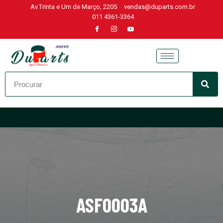
Av.Trinta e Um de Março, 2205
vendas@duparts.com.br
011 4361-3364
Skip
to
content
ASF0003A