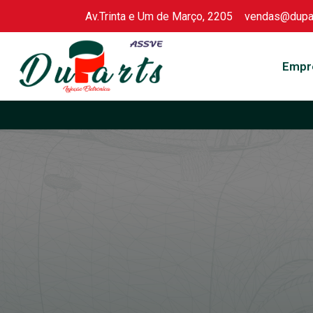
Av.Trinta e Um de Março, 2205
vendas@dupar
Skip
to
Empr
content