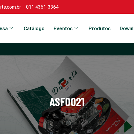
ts.com.br
011 4361-3364
esa
Catálogo
Eventos
Produtos
Downl
ASF0021