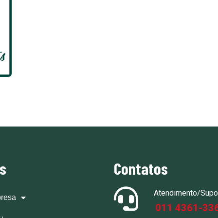
ks
Contatos
Atendimento/Supo
resa
011 4361-33