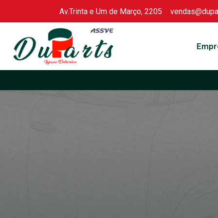
Av.Trinta e Um de Março, 2205
vendas@dupar
Skip
to
Empr
content