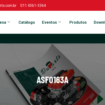
ts.com.br
011 4361-3364
esa
Catálogo
Eventos
Produtos
Downl
ASF0163A