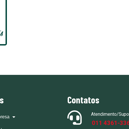
ks
Contatos
Atendimento/Supo
resa
011 4361-33