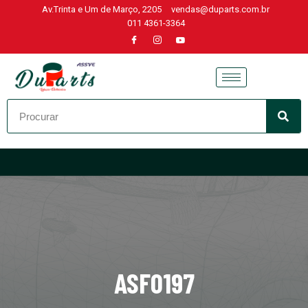
Av.Trinta e Um de Março, 2205
vendas@duparts.com.br
011 4361-3364
Skip
to
content
ASF0197