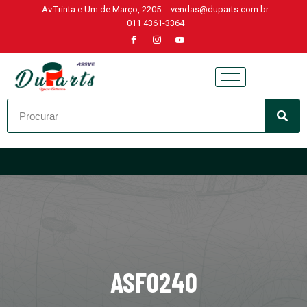
Av.Trinta e Um de Março, 2205
vendas@duparts.com.br
011 4361-3364
Skip
to
content
ASF0240