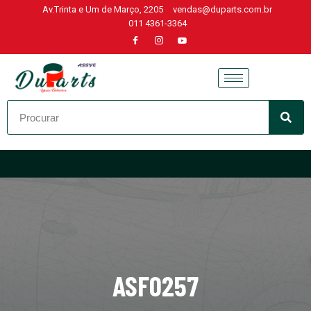
Av.Trinta e Um de Março, 2205
vendas@duparts.com.br
011 4361-3364
Skip
to
content
ASF0257