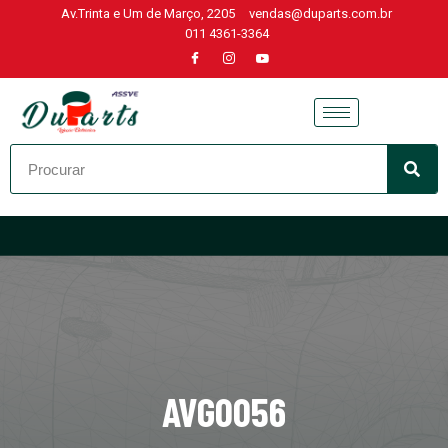
Av.Trinta e Um de Março, 2205
vendas@duparts.com.br
011 4361-3364
Skip
to
content
AVG0056